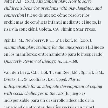
Solter, A.J. (2013).
Attachment play: How to solve
children’s behavior problems with play, laughter, and
connection
[Juego de apego: cómo resolver los
problemas de conducta infantil mediante el juego, la
risa y la conexión]. Goleta, CA: Shining Star Press.
Spinka, M., Newberry, R.C., & Bekoff, M. (2001).
Mammalian play: training for the unexpected
[El juego
en los mamíferos: entrenamiento para lo inesperado].
Quarterly Review of Biology, 76
, 141–168.
Van den Berg, C.L., Hol, T., van Ree, J.M., Spruijt, B.M.,
Everts, H., & Koolhaas, J.M. (1999).
Play is
indispensable for an adequate development of coping
with social challenges in the rats
[El juego es
indispensable para un desarrollo adecuado de la
capacidad de afrontar desafíos sociales en ratas].