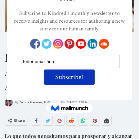
CHILD DEVELOPMENT
CHILDISM
CONSCIOUS PARENTING
El Juego Social De
Apego Como Medio De
Autotransformación
ON
MAY 18, 2026
By
Darcia Narvaez, PhD
Share
Lo que todos necesitamos para prosperar y alcanzar