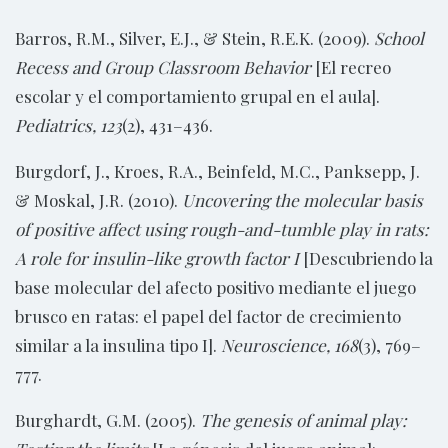
Barros, R.M., Silver, E.J., & Stein, R.E.K. (2009).
School
Recess and Group Classroom Behavior
[El recreo
escolar y el comportamiento grupal en el aula].
Pediatrics, 123
(2), 431–436.
Burgdorf, J., Kroes, R.A., Beinfeld, M.C., Panksepp, J.
& Moskal, J.R. (2010).
Uncovering the molecular basis
of positive affect using rough-and-tumble play in rats:
A role for insulin-like growth factor I
[Descubriendo la
base molecular del afecto positivo mediante el juego
brusco en ratas: el papel del factor de crecimiento
similar a la insulina tipo I].
Neuroscience, 168
(3), 769–
777.
Burghardt, G.M. (2005).
The genesis of animal play: