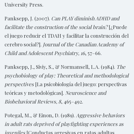
University Press.
Panksepp, J. (2007).
Can PLAY diminish ADHD and
facilitate the construction of the social brain?
[¿Puede
el juego reducir el TDAH y facilitar la construcción del
cerebro social?].
Journal of the Canadian Academy of
Child and Adolescent Psychiatry, 16
, 57–66.
Panksepp, J., Siviy, S., & Normansell, L.A. (1984).
The
psychobiology of play: Theoretical and methodological
perspectives
[La psicobiología del juego: perspectivas
teóricas y metodológicas].
Neuroscience and
Biobehavioral Reviews, 8
, 465–492.
Potegal, M., & Einon, D. (1989).
Aggressive behaviors
in adult rats deprived of playfighting experiences as
juveniles
[Conductas agresivas en ratas adultas