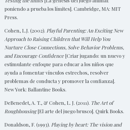
Testing the limits
[La génesis del juego animal:
poniendo a prueba los límites]. Cambridge, MA: MIT
Press.
Cohen, L.J. (2002).
Playful Parenting: An Exciting New
Approach to Raising Children that Will Help You
Nurture Close Connections, Solve Behavior Problems,
and Encourage Confidence
[Criar jugando: un nuevo y
estimulante enfoque para educar a los niños que
ayuda a fomentar vínculos estrechos, resolver
problemas de conducta y promover la confianza].
New York: Ballantine Books.
DeBenedet, A. T., & Cohen, L. J. (2011).
The Art of
Roughhousing
[El arte del juego brusco]. Quirk Books.
Donaldson, F. (1993).
Playing by heart: The vision and