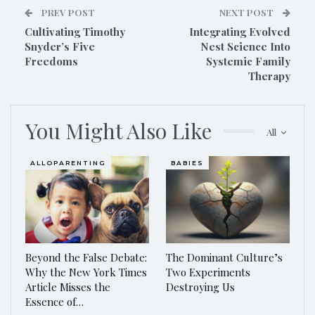
PREV POST
NEXT POST
Cultivating Timothy
Integrating Evolved
Snyder’s Five
Nest Science Into
Freedoms
Systemic Family
Therapy
You Might Also Like
All
ALLOPARENTING
BABIES
Beyond the False Debate:
The Dominant Culture’s
Why the New York Times
Two Experiments
Article Misses the
Destroying Us
Essence of…