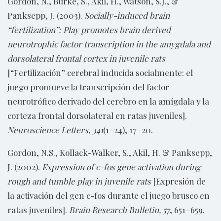
Gordon, N., Burke, S., Akil, H., Watson, S.J., &
Panksepp, J. (2003).
Socially-induced brain
“fertilization”: Play promotes brain derived
neurotrophic factor transcription in the amygdala and
dorsolateral frontal cortex in juvenile rats
[“Fertilización” cerebral inducida socialmente: el
juego promueve la transcripción del factor
neurotrófico derivado del cerebro en la amígdala y la
corteza frontal dorsolateral en ratas juveniles].
Neuroscience Letters, 341
(1–24), 17–20.
Gordon, N.S., Kollack-Walker, S., Akil, H. & Panksepp,
J. (2002).
Expression of c-fos gene activation during
rough and tumble play in juvenile rats
[Expresión de
la activación del gen c-fos durante el juego brusco en
ratas juveniles].
Brain Research Bulletin, 57
, 651–659.